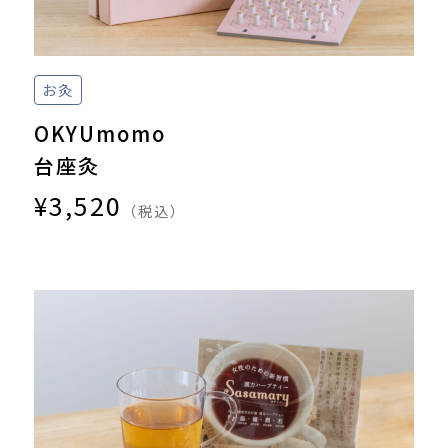
お灸
OKYUmomo
台座灸
¥3,520
（税込）