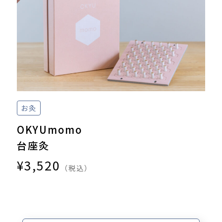
お灸
OKYUmomo
台座灸
¥3,520
（税込）