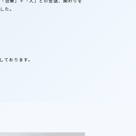
「治療」＋「人」との会話、関わりを
した。
戴しております。