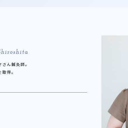
hiroshita
マさん鍼灸師。
を取得。