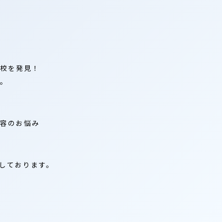
校を発見！
。
容のお悩み
戴しております。