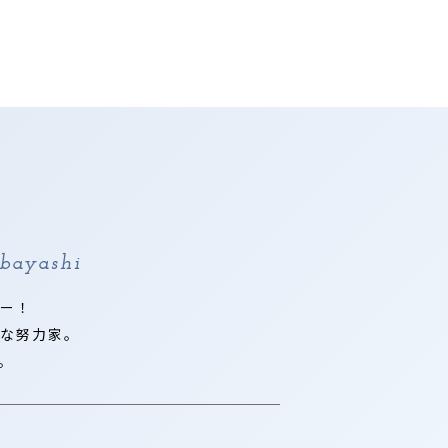
bayashi
ー！
な努力家。
。