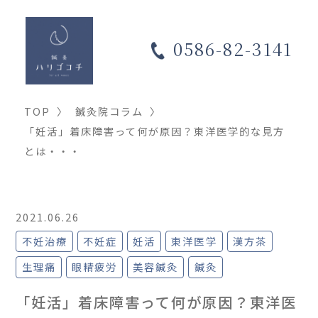
0586-82-3141
TOP
〉
鍼灸院コラム
〉
「妊活」着床障害って何が原因？東洋医学的な見方
とは・・・
2021.06.26
不妊治療
不妊症
妊活
東洋医学
漢方茶
生理痛
眼精疲労
美容鍼灸
鍼灸
「妊活」着床障害って何が原因？東洋医