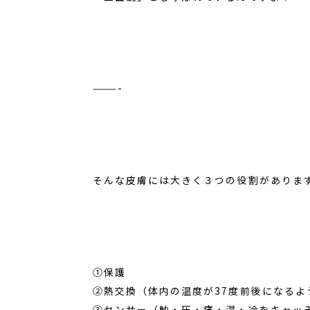
———-
そんな皮膚には大きく３つの役割がありま
①保護
②熱交換（体内の温度が37度前後になる
③センサー（触・圧・痛・温・冷をキャッ