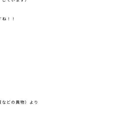
すね！！
質などの異物）より
。