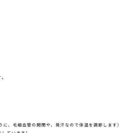
す。
ように、毛細血管の開閉や、発汗なので体温を調節します）
チしています）